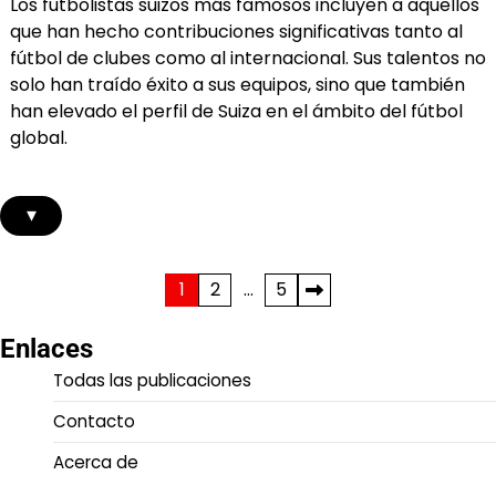
Los futbolistas suizos más famosos incluyen a aquellos
que han hecho contribuciones significativas tanto al
fútbol de clubes como al internacional. Sus talentos no
solo han traído éxito a sus equipos, sino que también
han elevado el perfil de Suiza en el ámbito del fútbol
global.
▾
Posts
1
2
…
5
pagination
Enlaces
Todas las publicaciones
Contacto
Acerca de