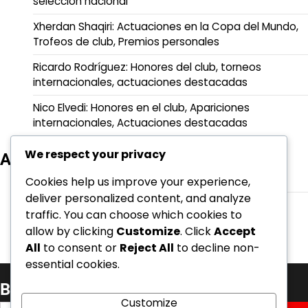
selección nacional
Xherdan Shaqiri: Actuaciones en la Copa del Mundo,
Trofeos de club, Premios personales
Ricardo Rodríguez: Honores del club, torneos
internacionales, actuaciones destacadas
Nico Elvedi: Honores en el club, Apariciones
internacionales, Actuaciones destacadas
We respect your privacy
Archivo
March 2026
Cookies help us improve your experience,
deliver personalized content, and analyze
February 2026
traffic. You can choose which cookies to
allow by clicking
Customize
. Click
Accept
All
to consent or
Reject All
to decline non-
essential cookies.
Buscar
Customize